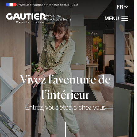
Créateur et fabricant français depuis 1960
Rejoignez
MENU
la #GautierTeam
Vivez l’aventure de
l’intérieur
Entrez, vous êtes ici chez vous