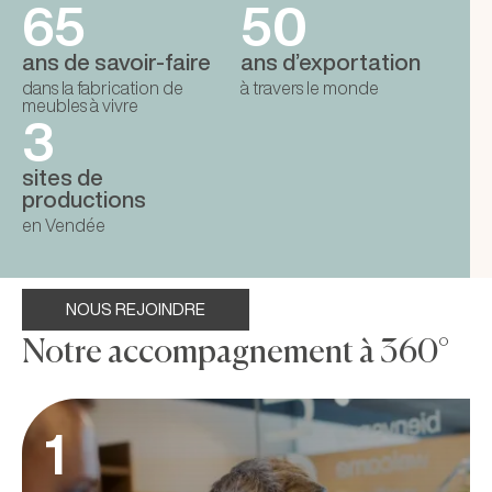
65
50
ans de savoir-faire
ans d’exportation
dans la fabrication de
à travers le monde
meubles à vivre
3
sites de
productions
en Vendée
NOUS REJOINDRE
Notre accompagnement à 360°
1