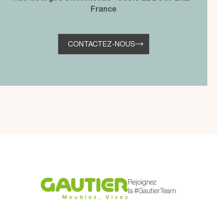
France
CONTACTEZ-NOUS
Rejoignez
la #GautierTeam