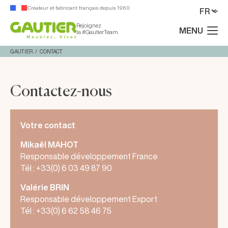
Créateur et fabricant français depuis 1960
Rejoignez
MENU
la #GautierTeam
GAUTIER
CONTACT
Contactez-nous
Votre contact
Mikaël MAHOT
Responsable développement France
Tél : +33(0) 6 03 49 87 90
Valérie BRIN
Responsable développement Export
Tél : +33(0) 6 62 58 46 75