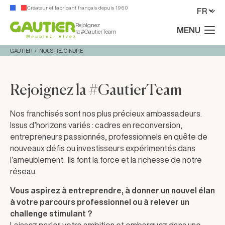
Créateur et fabricant français depuis 1960
Rejoignez
MENU
la #GautierTeam
GAUTIER
NOUS REJOINDRE
Rejoignez la #GautierTeam
Nos franchisés sont nos plus précieux ambassadeurs.
Issus d’horizons variés : cadres en reconversion,
entrepreneurs passionnés, professionnels en quête de
nouveaux défis ou investisseurs expérimentés dans
l’ameublement. Ils font la force et la richesse de notre
réseau.
Vous aspirez à entreprendre, à donner un nouvel élan
à votre parcours professionnel ou à relever un
challenge stimulant ?