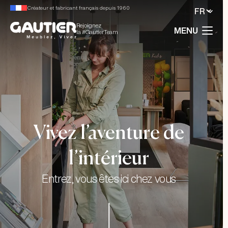
Créateur et fabricant français depuis 1960
Rejoignez
MENU
la #GautierTeam
Vivez l’aventure de
l’intérieur
Entrez, vous êtes ici chez vous