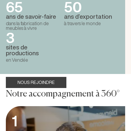
65
50
ans de savoir-faire
ans d’exportation
dans la fabrication de
à travers le monde
meubles à vivre
3
sites de
productions
en Vendée
NOUS REJOINDRE
Notre accompagnement à 360°
1