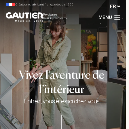
Créateur et fabricant français depuis 1960
Rejoignez
MENU
la #GautierTeam
Vivez l’aventure de
l’intérieur
Entrez, vous êtes ici chez vous