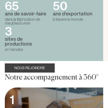
65
50
ans de savoir-faire
ans d’exportation
dans la fabrication de
à travers le monde
meubles à vivre
3
sites de
productions
en Vendée
NOUS REJOINDRE
Notre accompagnement à 360°
1